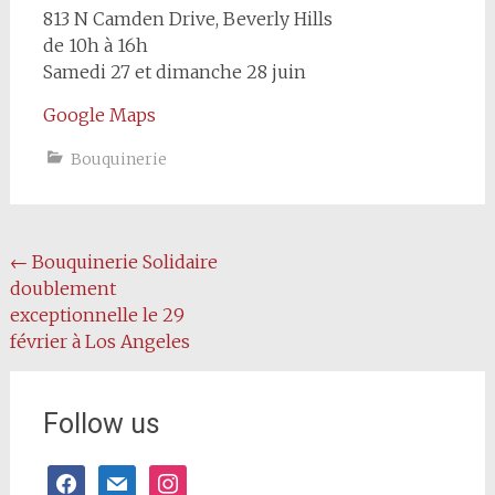
813 N Camden Drive, Beverly Hills
de 10h à 16h
Samedi 27 et dimanche 28 juin
Google Maps
Bouquinerie
Post
←
Bouquinerie Solidaire
doublement
navigation
exceptionnelle le 29
février à Los Angeles
Follow us
facebook
mail
instagram