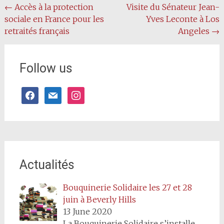
Post
←
Accès à la protection
Visite du Sénateur Jean-
sociale en France pour les
Yves Leconte à Los
navigation
retraités français
Angeles
→
Follow us
facebook
mail
instagram
Actualités
Bouquinerie Solidaire les 27 et 28
juin à Beverly Hills
13 June 2020
La Bouquinerie Solidaire s’installe