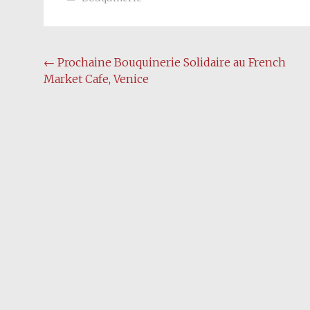
Post
←
Prochaine Bouquinerie Solidaire au French
Market Cafe, Venice
navigation