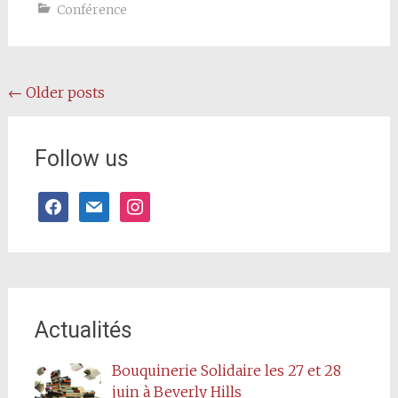
Conférence
Posts
←
Older posts
navigation
Follow us
facebook
mail
instagram
Actualités
Bouquinerie Solidaire les 27 et 28
juin à Beverly Hills